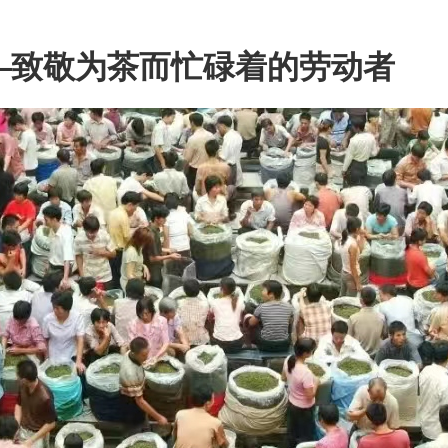
况–致敬为茶而忙碌着的劳动者